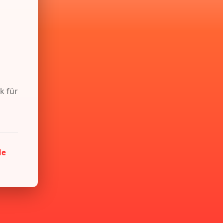
k für
de