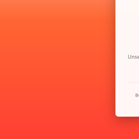
Unse
B